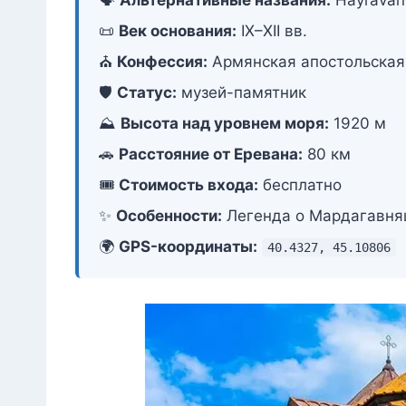
📜
Век основания:
IX–XII вв.
⛪
Конфессия:
Армянская апостольская
🛡️
Статус:
музей-памятник
⛰️
Высота над уровнем моря:
1920 м
🚗
Расстояние от Еревана:
80 км
🎟️
Стоимость входа:
бесплатно
✨
Особенности:
Легенда о Мардагавняц
🌍
GPS-координаты:
40.4327, 45.10806