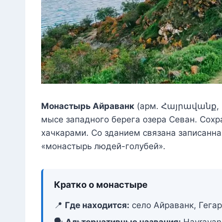
Монастырь Айраванк
(арм. Հայրավանք, H
мысе западного берега озера Севан. Сохра
хачкарами. Со зданием связана записанн
«монастырь людей-голубей».
Кратко о монастыре
📍
Где находится:
село Айраванк, Гегар
🗣️
Альтернативные названия:
Hayravan