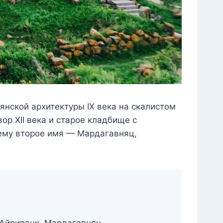
нской архитектуры IX века на скалистом
ор XII века и старое кладбище с
 ему второе имя — Мардагавняц,
йриванк, Мардагавняц