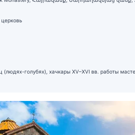
 церковь
 (людях-голубях), хачкары XV–XVI вв. работы маст