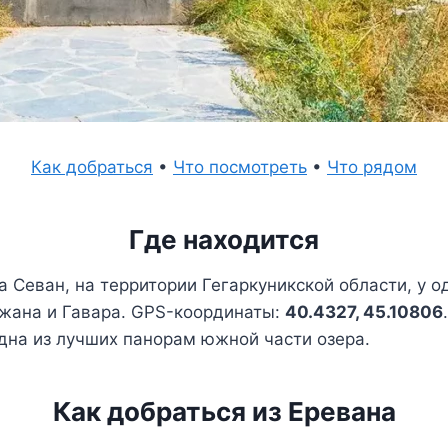
Как добраться
•
Что посмотреть
•
Что рядом
Где находится
а Севан, на территории Гегаркуникской области, у 
ижана и Гавара. GPS-координаты:
40.4327, 45.10806
дна из лучших панорам южной части озера.
Как добраться из Еревана