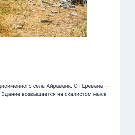
одноимённого села Айраванк. От Еревана —
. Здание возвышается на скалистом мысе