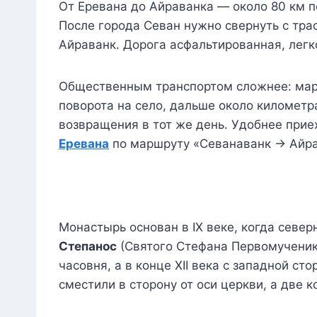
От Еревана до Айраванка — около 80 км по
После города Севан нужно свернуть с тра
Айраванк. Дорога асфальтированная, легк
Общественным транспортом сложнее: марш
поворота на село, дальше около километра
возвращения в тот же день. Удобнее прие
Еревана
по маршруту «Севанаванк → Айрав
Монастырь основан в IX веке, когда сев
Степанос
(Святого Стефана Первомученика
часовня, а в конце XII века с западной ст
сместили в сторону от оси церкви, а две 