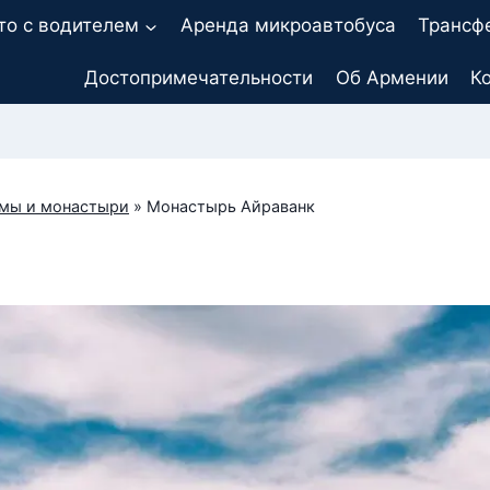
то с водителем
Аренда микроавтобуса
Трансф
Достопримечательности
Об Армении
К
мы и монастыри
»
Монастырь Айраванк