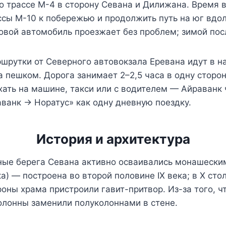
 трассе М-4 в сторону Севана и Дилижана. Время в 
ссы М-10 к побережью и продолжить путь на юг вдол
овой автомобиль проезжает без проблем; зимой пос
рутки от Северного автовокзала Еревана идут в на
 пешком. Дорога занимает 2–2,5 часа в одну сторон
хать на машине, такси или с водителем — Айраванк
анк → Норатус» как одну дневную поездку.
История и архитектура
ерные берега Севана активно осваивались монашеск
) — построена во второй половине IX века; в X ст
ороны храма пристроили гавит-притвор. Из-за того, ч
колонны заменили полуколоннами в стене.