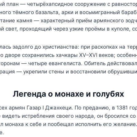
ый план — четырёхапсидное сооружение с равностор
ого тёмного базальта, арки и восьмигранный бараба
етание камня — характерный приём армянского зодч
й свет, проходящий через узкие проёмы в куполе, с
лась задолго до христианства: при раскопках на те
Во дворе сохранились хачкары XV–XVI веков; особе
торонам — четыре евангелиста. Обитель действовала
врация — укрепили стены и восстановили обрушивши
Легенда о монахе и голубях
ех армян Газар I Джахкеци. По преданию, в 1381 го
видеть истребления своего народа, он бросился со 
л монаха к себе и пообещал исполнить его желание
е.