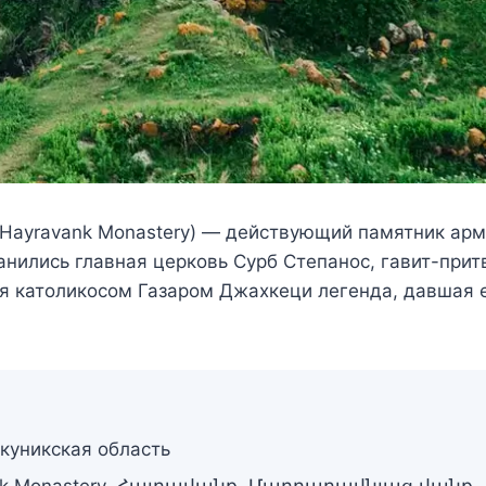
ayravank Monastery) — действующий памятник армя
нились главная церковь Сурб Степанос, гавит-притв
ая католикосом Газаром Джахкеци легенда, давшая
куникская область
k Monastery, Հայրավանք, Մարդաղավնյաց վանք, А