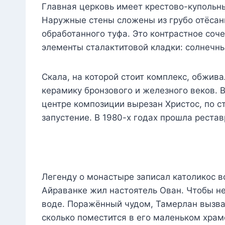
Главная церковь имеет крестово-купольн
Наружные стены сложены из грубо отёсанн
обработанного туфа. Это контрастное соч
элементы сталактитовой кладки: солнечны
Скала, на которой стоит комплекс, обжива
керамику бронзового и железного веков. 
центре композиции вырезан Христос, по с
запустение. В 1980-х годах прошла реста
Легенду о монастыре записал католикос вс
Айраванке жил настоятель Ован. Чтобы не 
воде. Поражённый чудом, Тамерлан вызва
сколько поместится в его маленьком храм