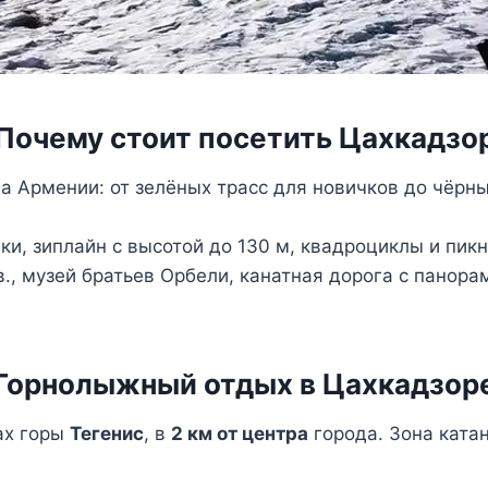
Почему стоит посетить Цахкадзо
 Армении: от зелёных трасс для новичков до чёрны
и, зиплайн с высотой до 130 м, квадроциклы и пикн
., музей братьев Орбели, канатная дорога с панора
Горнолыжный отдых в Цахкадзор
ах горы
Тегенис
, в
2 км от центра
города. Зона ката