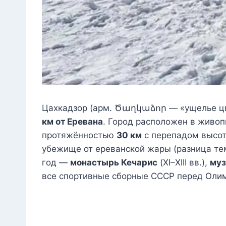
Цахкадзор (арм. Ծաղկաձոր — «ущелье цв
км от Еревана
. Город расположен в живо
протяжённостью
30 км
с перепадом высо
убежище от ереванской жары (разница темп
год —
монастырь Кечарис
(XI–XIII вв.),
муз
все спортивные сборные СССР перед Оли