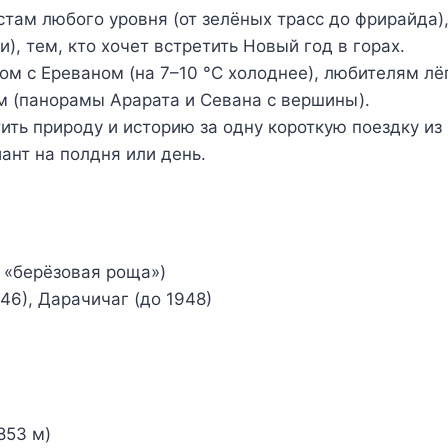
ам любого уровня (от зелёных трасс до фрирайда),
), тем, кто хочет встретить Новый год в горах.
м с Ереваном (на 7–10 °C холоднее), любителям лёгк
ам (панорамы Арарата и Севана с вершины).
ить природу и историю за одну короткую поездку из 
ант на полдня или день.
. «берёзовая роща»)
46), Дарачичаг (до 1948)
853 м)