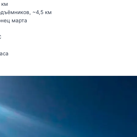
 км
подъёмников, ~4,5 км
онец марта
C
часа