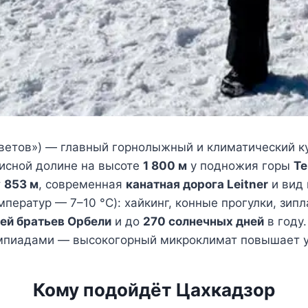
етов») — главный горнолыжный и климатический к
писной долине на высоте
1 800 м
у подножия горы
Те
т
853 м
, современная
канатная дорога Leitner
и вид 
ератур — 7–10 °C): хайкинг, конные прогулки, зипл
ей братьев Орбели
и до
270 солнечных дней
в году.
мпиадами — высокогорный микроклимат повышает у
Кому подойдёт Цахкадзор