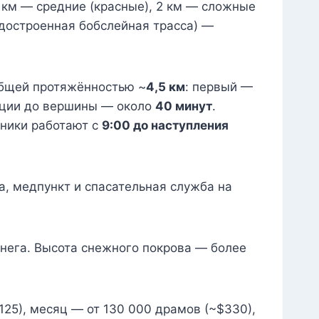
14 км — средние (красные), 2 км — сложные
едостроенная бобслейная трасса) —
общей протяжённостью ~
4,5 км
: первый —
анции до вершины — около
40 минут
.
мники работают с
9:00 до наступления
а, медпункт и спасательная служба на
 снега. Высота снежного покрова — более
125), месяц — от 130 000 драмов (~$330),