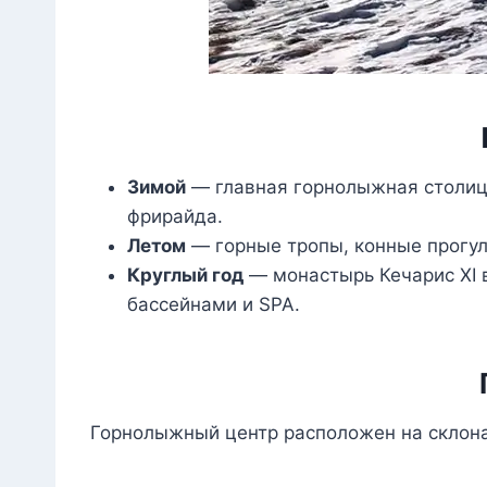
Зимой
— главная горнолыжная столица
фрирайда.
Летом
— горные тропы, конные прогулк
Круглый год
— монастырь Кечарис XI в
бассейнами и SPA.
Горнолыжный центр расположен на склон