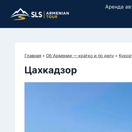
Перейти
Аренда ав
к
содержимому
Главная
»
Об Армении — кратко и по делу
»
Курор
Цахкадзор