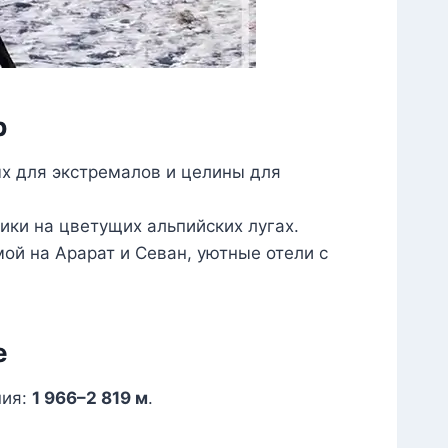
р
х для экстремалов и целины для
ики на цветущих альпийских лугах.
мой на Арарат и Севан, уютные отели с
е
ния:
1 966–2 819 м
.