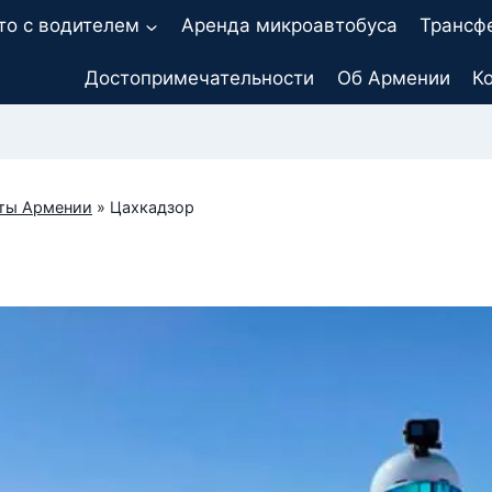
то с водителем
Аренда микроавтобуса
Трансф
Достопримечательности
Об Армении
К
ты Армении
»
Цахкадзор