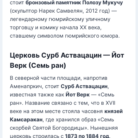
стоит
бронзовый памятник Полозу Мукучу
(скульптор Нарек Самвелян, 2012 год) —
легендарному гюмрийскому уличному
торговцу и комику начала XX века,
ставшему символом гюмрийского юмора.
Церковь Сурб Аствацацин — Йот
Верк (Семь ран)
В северной части площади, напротив
Аменапркич, стоит
Сурб Аствацацин
,
известная также как
Йот Верк
— «Семь
ран». Название связано с тем, что в XVII
веке на этом месте стояла часовня
князей
Камсаракан
, где хранился образ «Семь
скорбей Святой Богородицы». Нынешняя
церковь строилась с
1873 по 1884 год
.