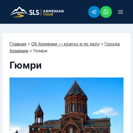
Перейти
к
содержимому
Главная
»
Об Армении — кратко и по делу
»
Города
Армении
»
Гюмри
Гюмри