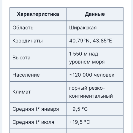
Характеристика
Данные
Область
Ширакская
Координаты
40.79°N, 43.85°E
1 550 м над
Высота
уровнем моря
Население
~120 000 человек
горный резко-
Климат
континентальный
Средняя t° января
−9,5 °C
Средняя t° июля
+19,5 °C