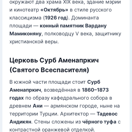
окружают два храма XIX века, здание мэрии
и кинотеатр
«Октябрь»
в стиле русского
классицизма (
1926 год
). Доминанта
площади —
конный памятник Вардану
Мамиконяну
, полководцу V века, защитнику
христианской веры.
Церковь Сурб Аменапркич
(Святого Всеспасителя)
В южной части площади стоит
Сурб
Аменапркич
, возведённая в
1860–1873
годах
по образу кафедрального собора в
древнем
Ани
— армянском городе, ныне на
территории Турции. Архитектор —
Тадевос
Андикян
. Стены сложены из
чёрного туфа
с
контрастной оранжевой отделкой.