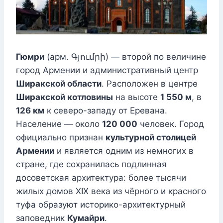
Гюмри
(арм. Գյումրի) — второй по величине
город Армении и административный центр
Ширакской области
. Расположен в центре
Ширакской котловины
на высоте
1 550 м
, в
126 км
к северо-западу от Еревана.
Население — около
120 000
человек. Город
официально признан
культурной столицей
Армении
и является одним из немногих в
стране, где сохранилась подлинная
досоветская архитектура: более тысячи
жилых домов XIX века из чёрного и красного
туфа образуют историко-архитектурный
заповедник
Кумайри
.