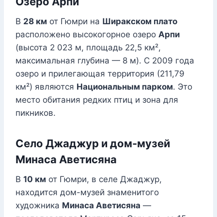
Озеро Арпи
В
28 км
от Гюмри на
Ширакском плато
расположено высокогорное озеро
Арпи
(высота 2 023 м, площадь 22,5 км²,
максимальная глубина — 8 м). С 2009 года
озеро и прилегающая территория (211,79
км²) являются
Национальным парком
. Это
место обитания редких птиц и зона для
пикников.
Село Джаджур и дом-музей
Минаса Аветисяна
В
10 км
от Гюмри, в селе Джаджур,
находится дом-музей знаменитого
художника
Минаса Аветисяна
—