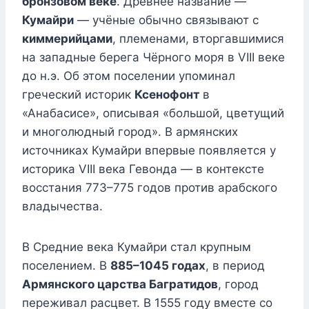
бронзовом веке
. Древнее название —
Кумайри
— учёные обычно связывают с
киммерийцами
, племенами, вторгавшимися
на западные берега Чёрного моря в VIII веке
до н.э. Об этом поселении упоминал
греческий историк
Ксенофонт
в
«Анабасисе», описывая «большой, цветущий
и многолюдный город». В армянских
источниках Кумайри впервые появляется у
историка VIII века Гевонда — в контексте
восстания 773–775 годов против арабского
владычества.
В Средние века Кумайри стал крупным
поселением. В
885–1045 годах
, в период
Армянского царства Багратидов
, город
переживал расцвет. В 1555 году вместе со