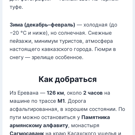
туфе.
Зима (декабрь–февраль)
— холодная (до
−20 °C и ниже), но солнечная. Снежные
пейзажи, минимум туристов, атмосфера
настоящего кавказского города. Гюмри в
снегу — зрелище особенное.
Как добраться
Из Еревана —
126 км
, около
2 часов
на
машине по трассе
M1
. Дорога
асфальтированная, в хорошем состоянии. По
пути можно остановиться у
Памятника
армянскому алфавиту
, монастыря
Сагмосаванк
на краю Касахского ущелья и