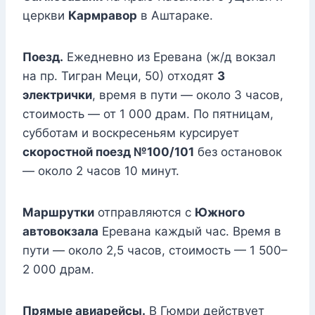
церкви
Кармравор
в Аштараке.
Поезд.
Ежедневно из Еревана (ж/д вокзал
на пр. Тигран Меци, 50) отходят
3
электрички
, время в пути — около 3 часов,
стоимость — от 1 000 драм. По пятницам,
субботам и воскресеньям курсирует
скоростной поезд №100/101
без остановок
— около 2 часов 10 минут.
Маршрутки
отправляются с
Южного
автовокзала
Еревана каждый час. Время в
пути — около 2,5 часов, стоимость — 1 500–
2 000 драм.
Прямые авиарейсы.
В Гюмри действует