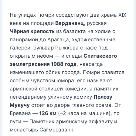
На улицах Гюмри соседствуют два храма XIX
века на площади
Вардананц
, русская
Чёрная крепость
из базальта на холме с
панорамой до Арагаца, художественные
галереи, бульвар Рыжкова с кафе под
открытым небом — и следы
Спитакского
землетрясения 1988 года
, навсегда
изменившего облик города. Гюмри славится
особым чувством юмора: его называют
армянской столицей комедии, а памятник
легендарному уличному комику
Полозу
Мукучу
стоит во дворе главного храма. От
Еревана —
126 км
(~2 часа на машине), по
пути — Памятник армянскому алфавиту и
монастырь Сагмосаванк.