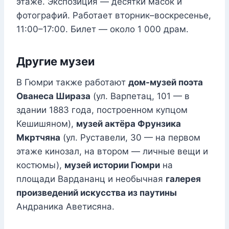
этаже. Экспозиция — десятки масок и
фотографий. Работает вторник–воскресенье,
11:00–17:00. Билет — около 1 000 драм.
Другие музеи
В Гюмри также работают
дом-музей поэта
Ованеса Шираза
(ул. Варпетац, 101 — в
здании 1883 года, построенном купцом
Кешишяном),
музей актёра Фрунзика
Мкртчяна
(ул. Руставели, 30 — на первом
этаже кинозал, на втором — личные вещи и
костюмы),
музей истории Гюмри
на
площади Вардананц и необычная
галерея
произведений искусства из паутины
Андраника Аветисяна.