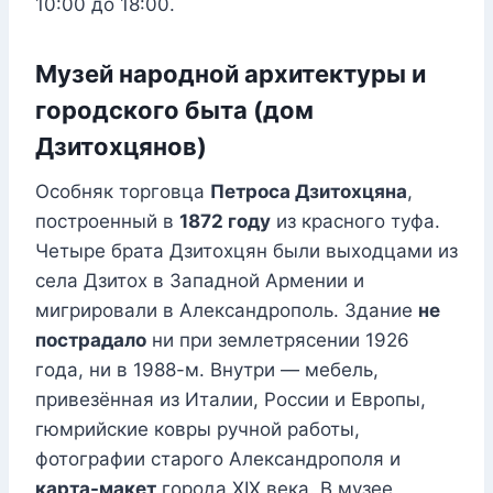
10:00 до 18:00.
Музей народной архитектуры и
городского быта (дом
Дзитохцянов)
Особняк торговца
Петроса Дзитохцяна
,
построенный в
1872 году
из красного туфа.
Четыре брата Дзитохцян были выходцами из
села Дзитох в Западной Армении и
мигрировали в Александрополь. Здание
не
пострадало
ни при землетрясении 1926
года, ни в 1988-м. Внутри — мебель,
привезённая из Италии, России и Европы,
гюмрийские ковры ручной работы,
фотографии старого Александрополя и
карта-макет
города XIX века. В музее