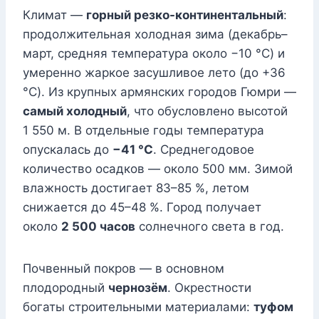
Климат —
горный резко-континентальный
:
продолжительная холодная зима (декабрь–
март, средняя температура около −10 °C) и
умеренно жаркое засушливое лето (до +36
°C). Из крупных армянских городов Гюмри —
самый холодный
, что обусловлено высотой
1 550 м. В отдельные годы температура
опускалась до
−41 °C
. Среднегодовое
количество осадков — около 500 мм. Зимой
влажность достигает 83–85 %, летом
снижается до 45–48 %. Город получает
около
2 500 часов
солнечного света в год.
Почвенный покров — в основном
плодородный
чернозём
. Окрестности
богаты строительными материалами:
туфом