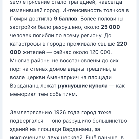
землетрясение стало трагедией, навсегда
изменившей город. Интенсивность толчков в
Гюмри достигла
9 баллов
. Более половины
застройки было разрушено, около
25 000
человек погибли по всему региону. До
катастрофы в городе проживало свыше
220
000
жителей — сейчас около 120 000.
Многие районы не восстановлены до сих
пор: на стенах домов видны трещины, а
возле церкви Аменапркич на площади
Вардананц лежат
рухнувшие купола
— как
мемориал тем событиям.
Землетрясению 1926 года город тоже
подвергался — оно разрушило большинство
зданий на площади Вардананц, за
исключением двух церквей. Ещё раньше, в