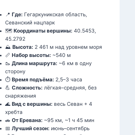
📍
Где:
Гегаркуникская область,
Севанский нацпарк
🗺️
Координаты вершины:
40.5453,
45.2792
⛰️
Высота:
2 461 м над уровнем моря
📏
Набор высоты:
~540 м
🥾
Длина маршрута:
~6 км в одну
сторону
⏱️
Время подъёма:
2,5–3 часа
💪
Сложность:
лёгкая–средняя, без
снаряжения
🌊
Вид с вершины:
весь Севан + 4
хребта
🚗
От Еревана:
~95 км, ~1 ч 45 мин
📅
Лучший сезон:
июнь–сентябрь