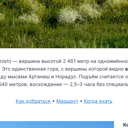
nish) — вершина высотой 2 461 метр на одноимённо
. Это единственная гора, с вершины которой видно
в
ду мысами Артаниш и Норадус. Подъём считается о
40 метров, восхождение — 2,5–3 часа без специаль
Как добраться
•
Маршрут
•
Когда ехать
К