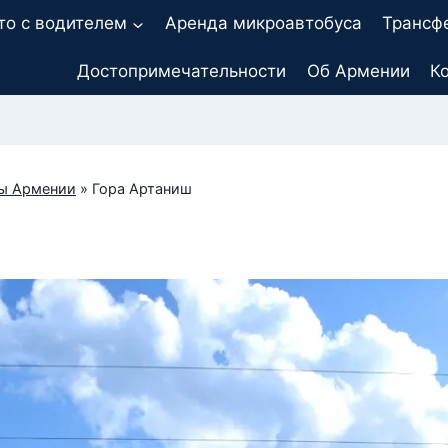
то с водителем
Аренда микроавтобуса
Трансф
Достопримечательности
Об Армении
К
ы Армении
»
Гора Артаниш