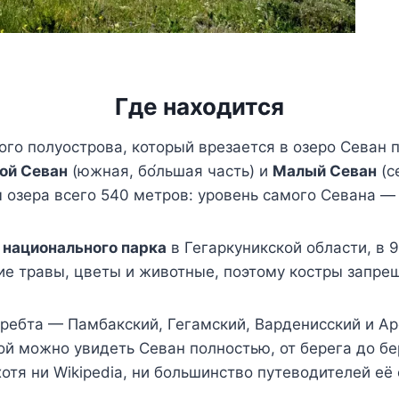
Где находится
о полуострова, который врезается в озеро Севан п
ой Севан
(южная, бо́льшая часть) и
Малый Севан
(с
 озера всего 540 метров: уровень самого Севана — 
 национального парка
в Гегаркуникской области, в 
ие травы, цветы и животные, поэтому костры запрещ
ребта — Памбакский, Гегамский, Варденисский и Ар
рой можно увидеть Севан полностью, от берега до бер
отя ни Wikipedia, ни большинство путеводителей её