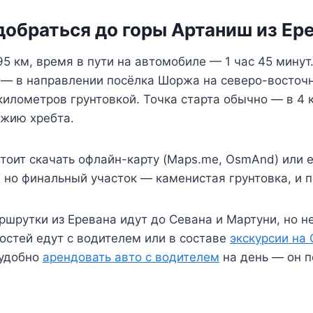
добраться до горы Артаниш из Ер
 км, время в пути на автомобиле — 1 час 45 минут.
р — в направлении посёлка Шоржа на северо-восточ
илометров грунтовкой. Точка старта обычно — в 4 
ожию хребта.
стоит скачать офлайн-карту (Maps.me, OsmAnd) или 
но финальный участок — каменистая грунтовка, и п
шрутки из Еревана идут до Севана и Мартуни, но н
гостей едут с водителем или в составе
экскурсии на 
 удобно
арендовать авто с водителем
на день — он п