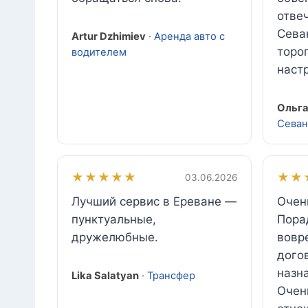
отве
Сева
Artur Dzhimiev
·
Аренда авто с
тороп
водителем
наст
Ольга
Севан
★★★★★
★★
03.06.2026
Лучший сервис в Ереване —
Очен
пунктуальные,
Пора
дружелюбные.
вовр
догов
назн
Lika Salatyan
·
Трансфер
Очен