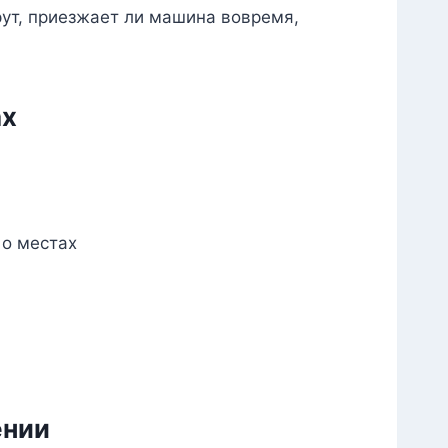
рут, приезжает ли машина вовремя,
ах
 о местах
ении