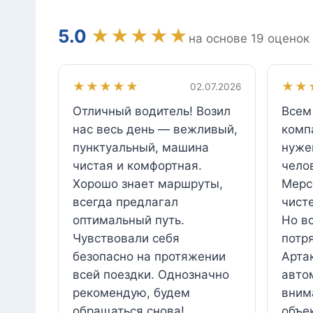
5.0
★★★★★
на основе 19 оценок
★★★★★
★★
02.07.2026
Отличный водитель! Возил
Всем
нас весь день — вежливый,
комп
пунктуальный, машина
нуже
чистая и комфортная.
чело
Хорошо знает маршруты,
Мерс
всегда предлагал
чист
оптимальный путь.
Но в
Чувствовали себя
потр
безопасно на протяжении
Арта
всей поездки. Однозначно
авто
рекомендую, будем
вним
обращаться снова!
объек