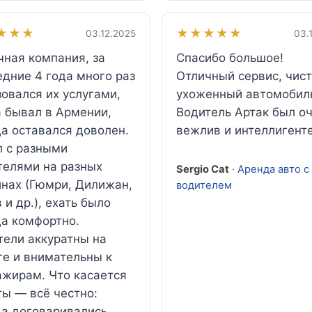
★★★
★★★★★
03.12.2025
03.
чная компания, за
Спасибо большое!
едние 4 года много раз
Отличный сервис, чис
овался их услугами,
ухоженный автомобил
а бывал в Армении,
Водитель Артак был о
да оставался доволен.
вежлив и интеллигенте
л с разными
телями на разных
Sergio Cat
·
Аренда авто с
нах (Гюмри, Дилижан,
водителем
 и др.), ехать было
да комфортно.
тели аккуратны на
ге и внимательны к
ажирам. Что касается
ты — всё честно:
да договаривались