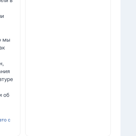
или в
ли
о мы
ак
н,
ания
атуре
и об
вто с