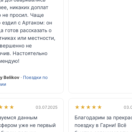
ее, никаких доплат
о не просил. Чаще
 ездил с Артаком: он
а готов рассказать о
тниках или местности,
овершенно не
зчив. Настоятельно
мендую!
y Belikov
·
Поездки по
нии
★★★
★★★★★
03.07.2025
03.
зуемся данным
Благодарим за прекра
сфером уже не первый
поездку в Гарни! Всё