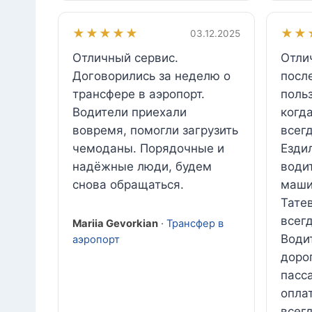
★★★★★
★★
03.12.2025
Отличный сервис.
Отли
Договорились за неделю о
посл
трансфере в аэропорт.
польз
Водители приехали
когд
вовремя, помогли загрузить
всег
чемоданы. Порядочные и
Езди
надёжные люди, будем
води
снова обращаться.
маши
Татев
всег
Mariia Gevorkian
·
Трансфер в
Води
аэропорт
доро
пасс
опла
всег