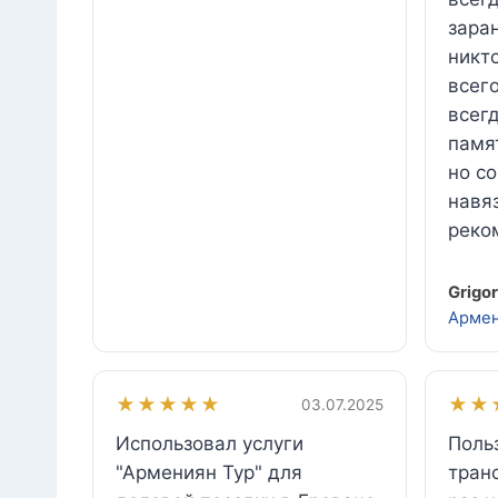
заран
никт
всего
всегд
памя
но с
навя
реко
Grigor
Арме
★★★★★
★★
03.07.2025
Использовал услуги
Поль
"Армениян Тур" для
тран