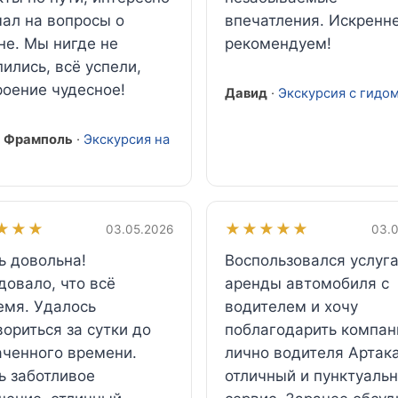
чал на вопросы о
впечатления. Искренн
не. Мы нигде не
рекомендуем!
ились, всё успели,
роение чудесное!
Давид
·
Экскурсия с гидо
 Фрамполь
·
Экскурсия на
★★★
★★★★★
03.05.2026
03.0
ь довольна!
Воспользовался услуг
довало, что всё
аренды автомобиля с
емя. Удалось
водителем и хочу
ориться за сутки до
поблагодарить компан
аченного времени.
лично водителя Артака
ь заботливое
отличный и пунктуаль