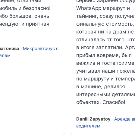
шение, отличный
сервис. Заранее обсуд
мобиль и безопасно!
WhatsApp маршрут и
ибо большое, очень
тайминг, сразу получи
мендую, и приятная
финальную стоимость,
.
которая ни на драм не
отличалась от того, чт
в итоге заплатили. Арт
латонова
·
Микроавтобус с
прибыл вовремя, был
елем
вежлив и гостеприиме
учитывал наши пожел
по маршруту и темпер
в машине, делился
интересными деталям
объектах. Спасибо!
Daniil Zapyatoy
·
Аренда а
водителем