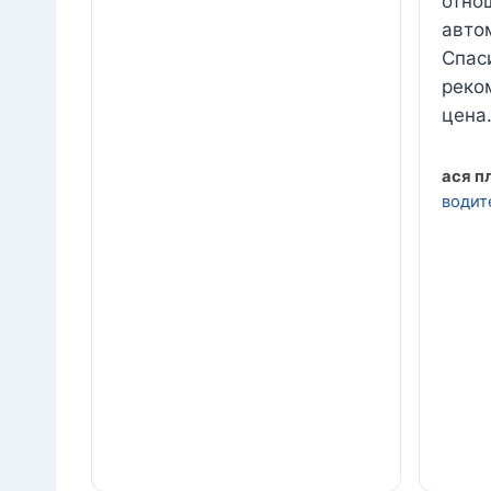
отно
авто
Спас
реко
цена
ася п
водит