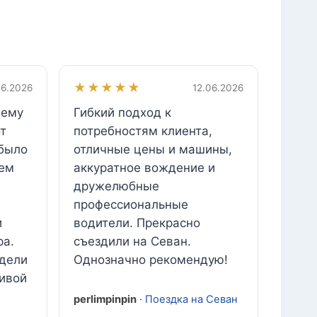
★★★★★
06.2026
12.06.2026
шему
Гибкий подход к
от
потребностям клиента,
 было
отличные цены и машины,
шем
аккуратное вождение и
дружелюбные
профессиональные
и
водители. Прекрасно
ра.
съездили на Севан.
дели
Однозначно рекомендую!
ивой
perlimpinpin
·
Поездка на Севан