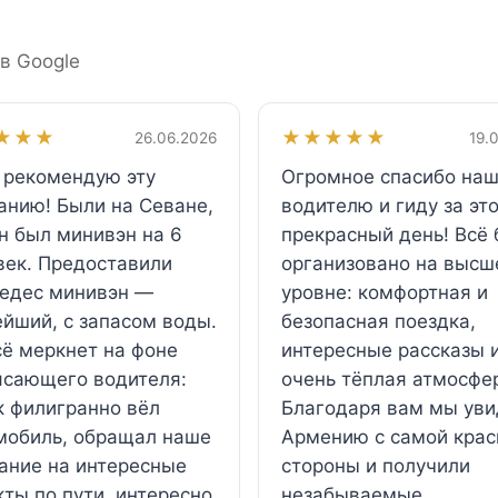
 в Google
★★★
★★★★★
26.06.2026
19.
 рекомендую эту
Огромное спасибо на
анию! Были на Севане,
водителю и гиду за эт
н был минивэн на 6
прекрасный день! Всё
век. Предоставили
организовано на выс
едес минивэн —
уровне: комфортная и
ейший, с запасом воды.
безопасная поездка,
сё меркнет на фоне
интересные рассказы 
ясающего водителя:
очень тёплая атмосфе
к филигранно вёл
Благодаря вам мы уви
мобиль, обращал наше
Армению с самой крас
ание на интересные
стороны и получили
ты по пути, интересно
незабываемые