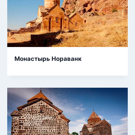
Монастырь Нораванк