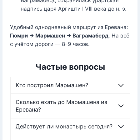
Ваграмаберд сохранилась урартская
надпись царя Аргишти I VIII века до н. э.
Удобный однодневный маршрут из Еревана:
Гюмри → Мармашен → Ваграмаберд
. На всё
с учётом дороги — 8–9 часов.
Частые вопросы
Кто построил Мармашен?
Сколько ехать до Мармашена из
Еревана?
Действует ли монастырь сегодня?