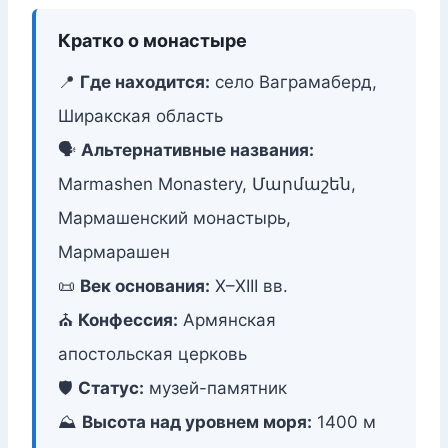
Кратко о монастыре
📍
Где находится:
село Ваграмаберд,
Ширакская область
🗣️
Альтернативные названия:
Marmashen Monastery, Մարմաշեն,
Мармашенский монастырь,
Мармарашен
📜
Век основания:
X–XIII вв.
⛪
Конфессия:
Армянская
апостольская церковь
🛡️
Статус:
музей-памятник
⛰️
Высота над уровнем моря:
1400 м