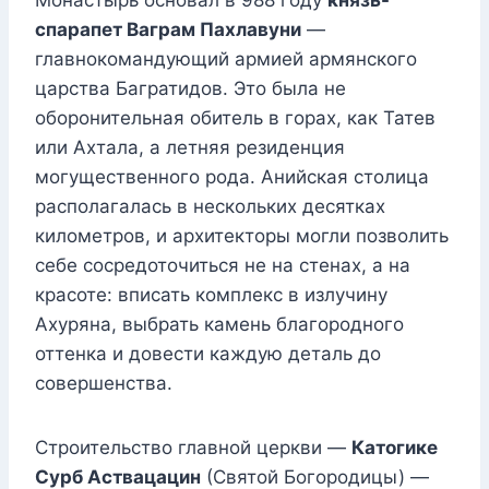
Монастырь основал в 988 году
князь-
спарапет Ваграм Пахлавуни
—
главнокомандующий армией армянского
царства Багратидов. Это была не
оборонительная обитель в горах, как Татев
или Ахтала, а летняя резиденция
могущественного рода. Анийская столица
располагалась в нескольких десятках
километров, и архитекторы могли позволить
себе сосредоточиться не на стенах, а на
красоте: вписать комплекс в излучину
Ахуряна, выбрать камень благородного
оттенка и довести каждую деталь до
совершенства.
Строительство главной церкви —
Катогике
Сурб Аствацацин
(Святой Богородицы) —