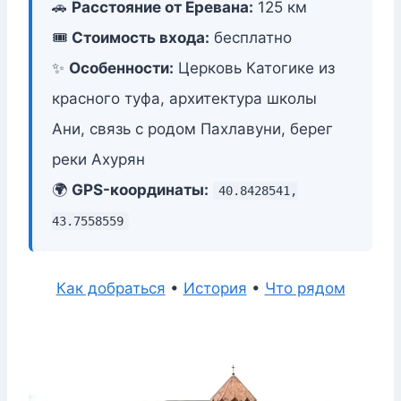
🚗
Расстояние от Еревана:
125 км
🎟️
Стоимость входа:
бесплатно
✨
Особенности:
Церковь Катогике из
красного туфа, архитектура школы
Ани, связь с родом Пахлавуни, берег
реки Ахурян
🌍
GPS-координаты:
40.8428541,
43.7558559
Как добраться
•
История
•
Что рядом