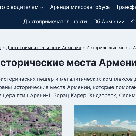
то с водителем
Аренда микроавтобуса
Трансф
Достопримечательности
Об Армении
К
я
»
Достопримечательности Армении
»
Исторические места 
сторические места Армен
оисторических пещер и мегалитических комплексов 
раны исторические места Армении, которые помога
щера птиц Арени-1, Зорац Карер, Хндзореск, Селим