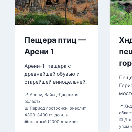
Пещера птиц —
Хн
Арени 1
пе
го
Арени-1: пещера с
древнейшей обувью и
Пеще
старейшей винодельней.
Гори
мост
📍 Арени, Вайоц-Дзорская
область
📍 Хн
📅 Период постройки: энеолит,
облас
4300–3400 гг. до н. э.
📅 Дат
🎟 платный (2000 драмов)
упоми