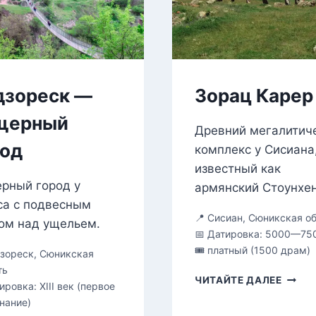
дзореск —
Зорац Карер
щерный
Древний мегалитич
род
комплекс у Сисиана
известный как
рный город у
армянский Стоунхе
са с подвесным
📍 Сисиан, Сюникская о
ом над ущельем.
📅 Датировка: 5000—75
🎟 платный (1500 драм)
дзореск, Сюникская
ть
ЗОРА
ЧИТАЙТЕ ДАЛЕЕ
ировка: XIII век (первое
КАРЕ
нание)