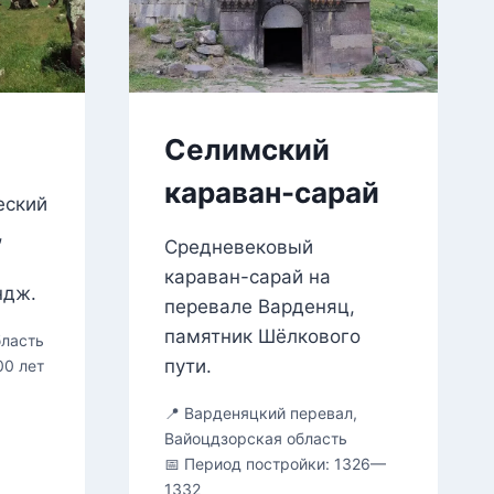
Селимский
караван-сарай
еский
,
Средневековый
караван-сарай на
ндж.
перевале Варденяц,
памятник Шёлкового
бласть
пути.
00 лет
📍 Варденяцкий перевал,
Ц
Вайоцдзорская область
Р
📅 Период постройки: 1326—
1332