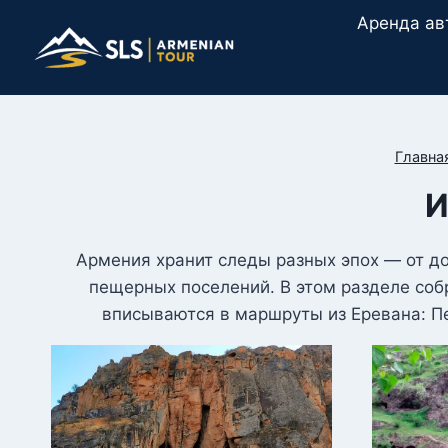
Перейти
Аренда ав
к
содержимому
Главна
И
Армения хранит следы разных эпох — от д
пещерных поселений. В этом разделе соб
вписываются в маршруты из Еревана: Пе