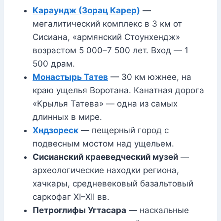
Караундж (Зорац Карер)
—
мегалитический комплекс в 3 км от
Сисиана, «армянский Стоунхендж»
возрастом 5 000–7 500 лет. Вход — 1
500 драм.
Монастырь Татев
— 30 км южнее, на
краю ущелья Воротана. Канатная дорога
«Крылья Татева» — одна из самых
длинных в мире.
Хндзореск
— пещерный город с
подвесным мостом над ущельем.
Сисианский краеведческий музей
—
археологические находки региона,
хачкары, средневековый базальтовый
саркофаг XI–XII вв.
Петроглифы Угтасара
— наскальные