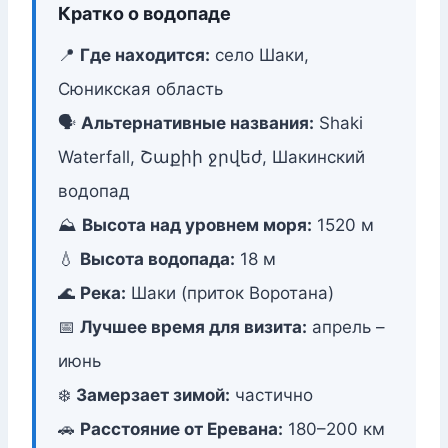
Кратко о водопаде
📍
Где находится:
село Шаки,
Сюникская область
🗣️
Альтернативные названия:
Shaki
Waterfall, Շաքիի ջրվեժ, Шакинский
водопад
⛰️
Высота над уровнем моря:
1520 м
💧
Высота водопада:
18 м
🌊
Река:
Шаки (приток Воротана)
📅
Лучшее время для визита:
апрель –
июнь
❄️
Замерзает зимой:
частично
🚗
Расстояние от Еревана:
180–200 км