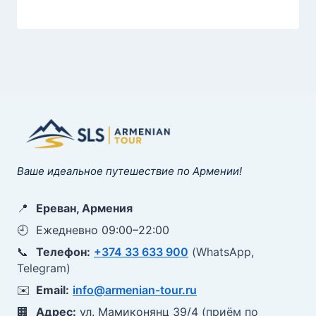
Ваше идеальное путешествие по Армении!
📍
Ереван, Армения
🕘
Ежедневно 09:00–22:00
📞
Телефон:
+374 33 633 900
(WhatsApp,
Telegram)
✉️
Email:
info@armenian-tour.ru
🏢
Адрес:
ул. Мамиконянц 39/4
(приём по