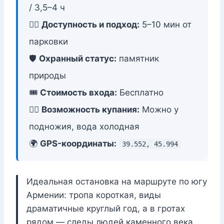
/ 3,5–4 ч
🚶‍♂️
Доступность и подход:
5–10 мин от
парковки
🛡️
Охранный статус:
памятник
природы
🎟️
Стоимость входа:
Бесплатно
🏊‍♂️
Возможность купания:
Можно у
подножия, вода холодная
🌍
GPS-координаты:
39.552, 45.994
Идеальная остановка на маршруте по югу
Армении: тропа короткая, виды
драматичные круглый год, а в гротах
рядом — следы людей каменного века.