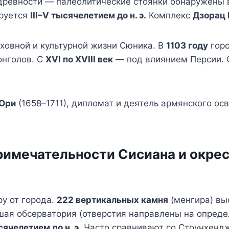
древности — палеолитические стоянки обнаружены в
руется
III–V тысячелетием до н. э.
Комплекс
Дзорац 
овной и культурной жизни Сюника. В
1103 году
горо
онголов. С
XVI по XVIII век
— под влиянием Персии. 
 Ори
(1658–1711), дипломат и деятель армянского ос
имечательности Сисиана и окре
ру от города.
222 вертикальных камня
(менгира) вы
ая обсерватория (отверстия направлены на определ
сячелетием до н. э.
Часто сравнивают со Стоунхендж