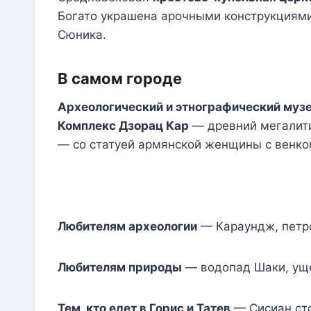
Богато украшена арочными конструкциями
Сюника.
В самом городе
Археологический и этнографический муз
Комплекс Дзорац Кар
— древний мегалитиче
— со статуей армянской женщины с венко
Любителям археологии
— Караундж, петро
Любителям природы
— водопад Шаки, уще
Тем, кто едет в Горис и Татев
— Сисиан сто