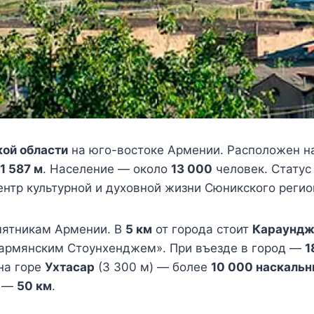
ой области
на юго-востоке Армении. Расположен 
1 587 м
. Население — около
13 000
человек. Статус
ентр культурной и духовной жизни Сюникского регио
мятникам Армении. В
5 км
от города стоит
Караунд
«армянским Стоунхенджем». При въезде в город —
1
на горе
Ухтасар
(3 300 м) — более
10 000 наскальн
а —
50 км
.