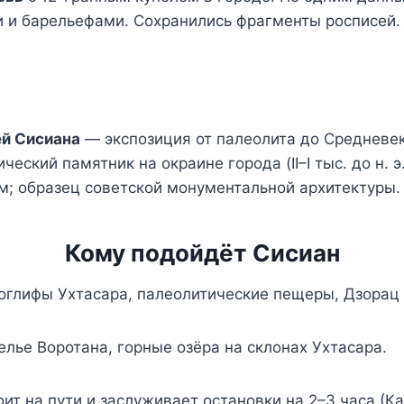
 и барельефами. Сохранились фрагменты росписей.
ей Сисиана
— экспозиция от палеолита до Средневек
ский памятник на окраине города (II–I тыс. до н. э
м; образец советской монументальной архитектуры.
Кому подойдёт Сисиан
глифы Ухтасара, палеолитические пещеры, Дзорац 
лье Воротана, горные озёра на склонах Ухтасара.
ит на пути и заслуживает остановки на 2–3 часа (К