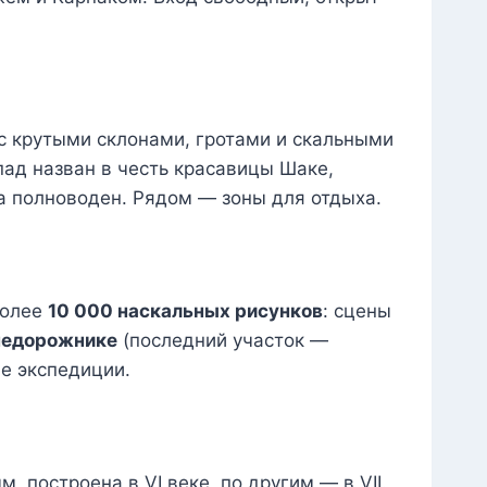
 с крутыми склонами, гротами и скальными
пад назван в честь красавицы Шаке,
да полноводен. Рядом — зоны для отдыха.
олее
10 000 наскальных рисунков
: сцены
недорожнике
(последний участок —
ие экспедиции.
 построена в VI веке, по другим — в VII.