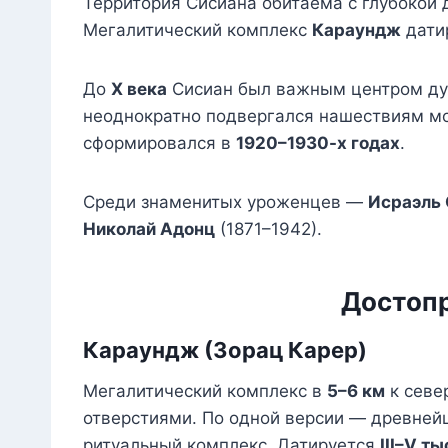
Территория Сисиана обитаема с глубокой 
Мегалитический комплекс
Караундж
дати
До
X века
Сисиан был важным центром дух
неоднократно подвергался нашествиям м
сформировался в
1920–1930-х годах
.
Среди знаменитых уроженцев —
Исраэль
Николай Адонц
(1871–1942).
Достопр
Караундж (Зорац Карер)
Мегалитический комплекс в
5–6 км
к севе
отверстиями. По одной версии — древнейш
ритуальный комплекс. Датируется
III–V ты