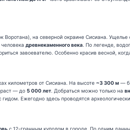
к Воротана), на северной окраине Сисиана. Ущелье
 человека
древнекаменного века
. По легенде, водо
кориться завоевателю. Особенно красив весной, ког
ках километров от Сисиана. На высоте
~3 300 м
— б
зраст — до
5 000 лет
. Добраться можно только на
в
 с гидом. Ежегодно здесь проводятся археологическ
овь
с 12-гранным куполом в городе. По одним данным,