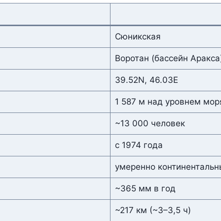
а
Сюникская
Воротан (бассейн Аракса
39.52N, 46.03E
1 587 м над уровнем мор
~13 000 человек
с 1974 года
умеренно континентальны
~365 мм в год
~217 км (~3–3,5 ч)