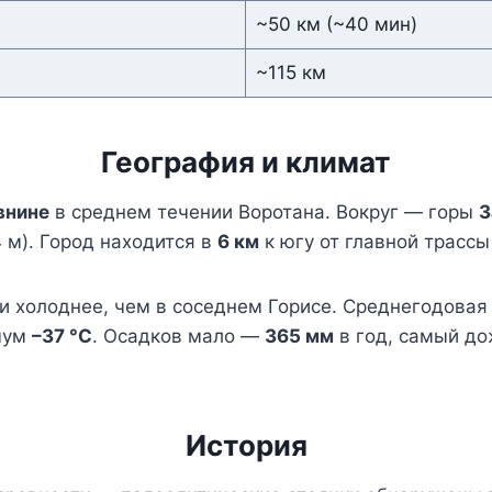
~50 км (~40 мин)
~115 км
География и климат
внине
в среднем течении Воротана. Вокруг — горы
З
 м). Город находится в
6 км
к югу от главной трасс
 и холоднее, чем в соседнем Горисе. Среднегодова
мум
–37 °C
. Осадков мало —
365 мм
в год, самый до
История