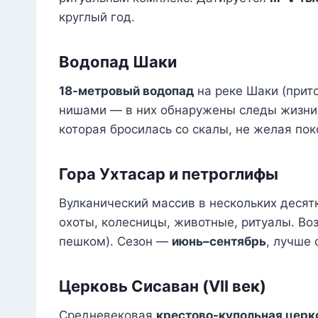
круглый год.
Водопад Шаки
18-метровый водопад
на реке Шаки (прито
нишами — в них обнаружены следы жизни
которая бросилась со скалы, не желая по
Гора Ухтасар и петроглифы
Вулканический массив в нескольких десят
охоты, колесницы, животные, ритуалы. Во
пешком). Сезон —
июнь–сентябрь
, лучше
Церковь Сисаван (VII век)
Средневековая
крестово-купольная церк