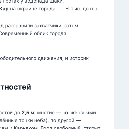
 гротах у водопада Шаки.
Кар
на окраине города — II–I тыс. до н. э.
д разграбили захватчики, затем
Современный облик города
вободительного движения, и историк
стностей
сотой до
2,5 м
, многие — со сквозными
ённые точки неба), по другой —
ем и Карнаком. Вход свободный, открыт