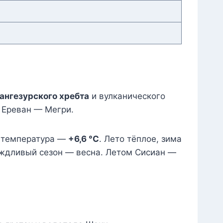
ангезурского хребта
и вулканического
ы Ереван — Мегри.
я температура —
+6,6 °C
. Лето тёплое, зима
ждливый сезон — весна. Летом Сисиан —