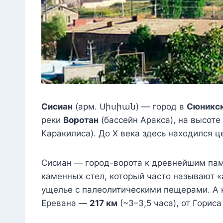
Сисиан
(арм. Սիսիան) — город в
Сюникск
реки
Воротан
(бассейн Аракса), на высоте
Каракилиса). До X века здесь находился ц
Сисиан — город-ворота к древнейшим па
каменных стел, который часто называют 
ущелье с палеолитическими пещерами. А 
Еревана —
217 км
(~3–3,5 часа), от Горис