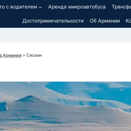
то с водителем
Аренда микроавтобуса
Трансф
Достопримечательности
Об Армении
К
а Армении
»
Сисиан