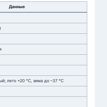
Данные
)
я
й; лето +20 °C, зима до –37 °C