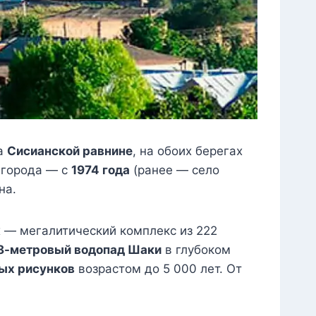
на
Сисианской равнине
, на обоих берегах
 города — с
1974 года
(ранее — село
на.
ж
— мегалитический комплекс из 222
8-метровый водопад Шаки
в глубоком
ых рисунков
возрастом до 5 000 лет. От