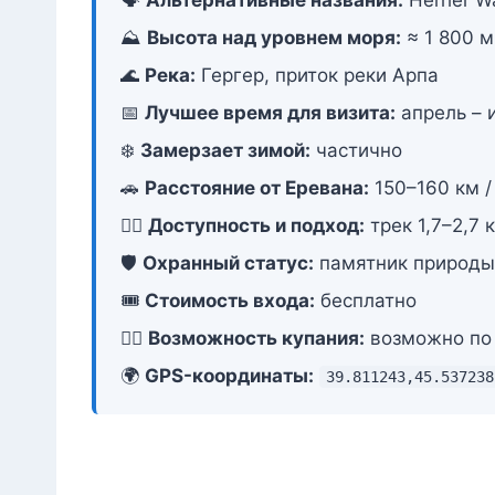
⛰️
Высота над уровнем моря:
≈ 1 800 м
🌊
Река:
Гергер, приток реки Арпа
📅
Лучшее время для визита:
апрель – 
❄️
Замерзает зимой:
частично
🚗
Расстояние от Еревана:
150–160 км /
🚶‍♂️
Доступность и подход:
трек 1,7–2,7
🛡️
Охранный статус:
памятник природы 
🎟️
Стоимость входа:
бесплатно
🏊‍♂️
Возможность купания:
возможно по 
🌍
GPS-координаты:
39.811243,45.537238