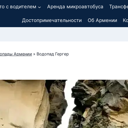
то с водителем
Аренда микроавтобуса
Трансф
Достопримечательности
Об Армении
К
опады Армении
»
Водопад Гергер