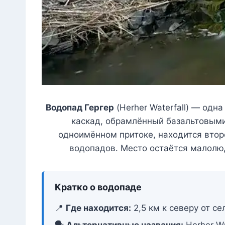
Водопад Гергер
(Herher Waterfall) — од
каскад, обрамлённый базальтовыми
одноимённом притоке, находится вто
водопадов. Место остаётся малолюд
Кратко о водопаде
📍
Где находится:
2,5 км к северу от се
🗣️
Альтернативные названия:
Herher Wa