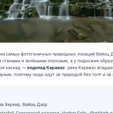
на из самых фотогеничных природных локаций Вайоц 
 стенами и зелёными откосами, а у подножия образу
рой каскад —
водопад Каравас
: река Каравас впада
ным, поэтому сюда едут за природой без толп и з
ла Херхер, Вайоц Дзор
terfall, Гергерский водопад, Herher Falls, Հերհերի 