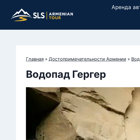
Перейти
Аренда ав
к
содержимому
Главная
»
Достопримечательности Армении
»
Вод
Водопад Гергер