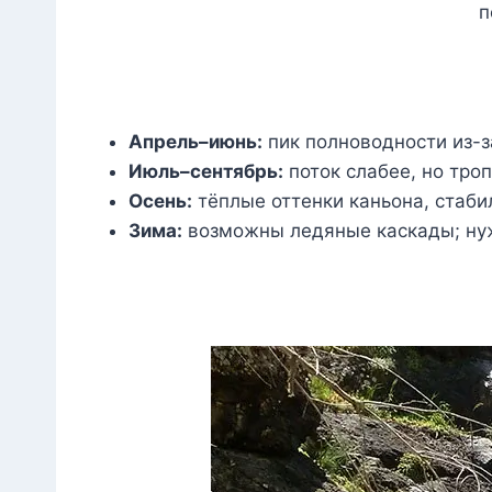
п
Апрель–июнь:
пик полноводности из-з
Июль–сентябрь:
поток слабее, но тро
Осень:
тёплые оттенки каньона, стаби
Зима:
возможны ледяные каскады; нуж