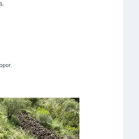
д.
орог.