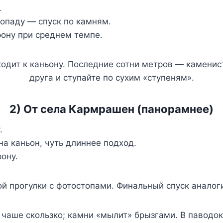
.
опаду — спуск по камням.
рону при среднем темпе.
ходит к каньону. Последние сотни метров — каменис
друга и ступайте по сухим «ступеням».
2) От села Кармрашен (панорамнее)
.
а каньон, чуть длиннее подход.
ону.
 прогулки с фотостопами. Финальный спуск аналог
 чаше скользко; камни «мылит» брызгами. В паводок