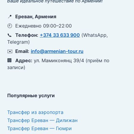
Ваше идеальное путешествие по Армении!
📍
Ереван, Армения
🕘
Ежедневно 09:00–22:00
📞
Телефон:
+374 33 633 900
(WhatsApp,
Telegram)
✉️
Email:
info@armenian-tour.ru
🏢
Адрес:
ул. Мамиконянц 39/4
(приём по
записи)
Популярные услуги
Трансфер из аэропорта
Трансфер Ереван — Дилижан
Трансфер Ереван — Гюмри