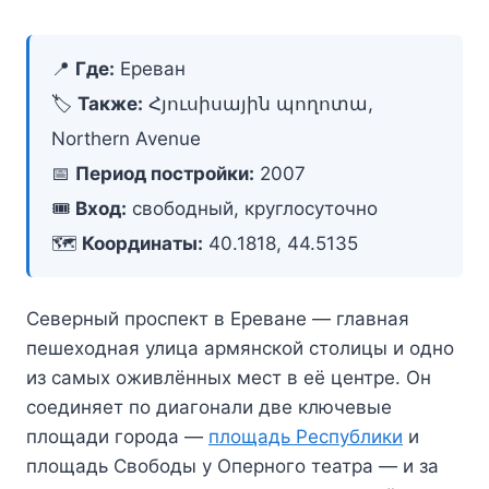
📍
Где:
Ереван
🏷️
Также:
Հյուսիսային պողոտա,
Northern Avenue
📅
Период постройки:
2007
🎟️
Вход:
свободный, круглосуточно
🗺️
Координаты:
40.1818, 44.5135
Северный проспект в Ереване — главная
пешеходная улица армянской столицы и одно
из самых оживлённых мест в её центре. Он
соединяет по диагонали две ключевые
площади города —
площадь Республики
и
площадь Свободы у Оперного театра — и за