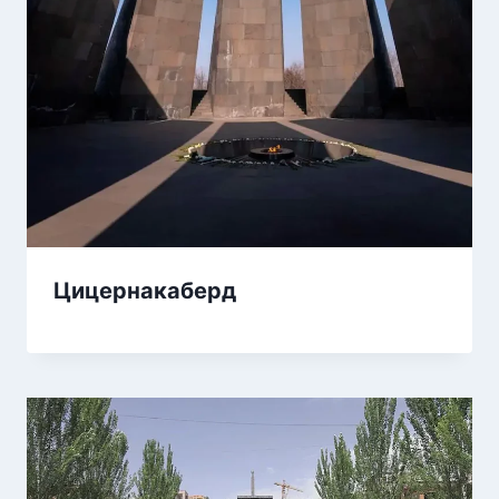
Цицернакаберд