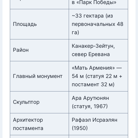
в «Парк Победы»
~33 гектара (из
Площадь
первоначальных 48
га)
Канакер-Зейтун,
Район
север Еревана
«Мать Армения» —
Главный монумент
54 м (статуя 22 м +
постамент 32 м)
Ара Арутюнян
Скульптор
(статуя, 1967)
Архитектор
Рафаэл Исраэлян
постамента
(1950)