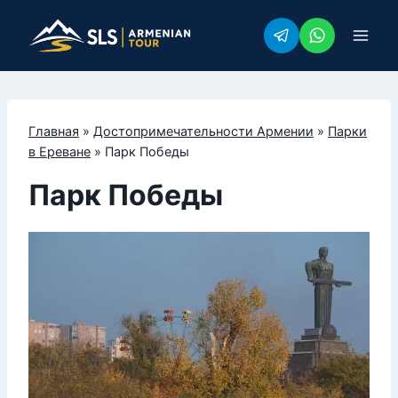
Перейти
к
содержимому
Главная
»
Достопримечательности Армении
»
Парки
в Ереване
»
Парк Победы
Парк Победы