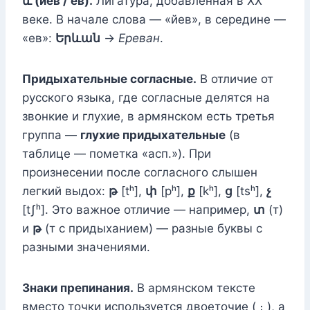
և (йев / ев).
Лигатура, добавленная в XX
веке. В начале слова — «йев», в середине —
«ев»:
Երևան
→
Ереван
.
Придыхательные согласные.
В отличие от
русского языка, где согласные делятся на
звонкие и глухие, в армянском есть третья
группа —
глухие придыхательные
(в
таблице — пометка «асп.»). При
произнесении после согласного слышен
легкий выдох:
թ
[tʰ],
փ
[pʰ],
ք
[kʰ],
ց
[tsʰ],
չ
[tʃʰ]. Это важное отличие — например,
տ
(т)
и
թ
(т с придыханием) — разные буквы с
разными значениями.
Знаки препинания.
В армянском тексте
вместо точки используется двоеточие ( ։ ), а