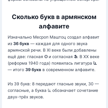
Сколько букв в армянском
алфавите
Изначально Месроп Маштоц создал алфавит
из
36 букв
— каждая для одного звука
армянской речи. В XI веке были добавлены
ещё две: гласная
Օ
и согласная
Ֆ
. В XX веке
(реформа 1940 года) появилась лигатура
և
— итого
39 букв
в современном алфавите.
Из 39 букв: 8 передают гласные звуки, 30 —
согласные, а буква և обозначает сочетание
двух-трёх звуков.