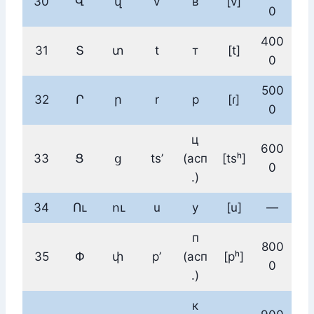
30
Վ
վ
v
в
[v]
0
400
31
Տ
տ
t
т
[t]
0
500
32
Ր
ր
r
р
[ɾ]
0
ц
600
33
Ց
ց
ts’
(асп
[tsʰ]
0
.)
34
Ու
ու
u
у
[u]
—
п
800
35
Փ
փ
p’
(асп
[pʰ]
0
.)
к