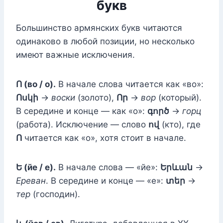
букв
Большинство армянских букв читаются
одинаково в любой позиции, но несколько
имеют важные исключения.
Ո (во / о).
В начале слова читается как «во»:
Ոսկի
→
воски
(золото),
Որ
→
вор
(который).
В середине и конце — как «о»:
գործ
→
горц
(работа). Исключение — слово
ով
(кто), где
Ո
читается как «о», хотя стоит в начале.
Ե (йе / е).
В начале слова — «йе»:
Երևան
→
Ереван
. В середине и конце — «е»:
տեր
→
тер
(господин).