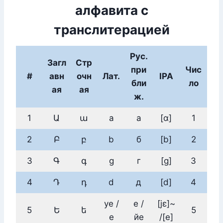
алфавита с
транслитерацией
Рус.
Загл
Стр
при
Чис
#
авн
очн
Лат.
IPA
бли
ло
ая
ая
ж.
1
Ա
ա
a
а
[ɑ]
1
2
Բ
բ
b
б
[b]
2
3
Գ
գ
g
г
[ɡ]
3
4
Դ
դ
d
д
[d]
4
ye /
е /
[jɛ]~
5
Ե
ե
5
e
йе
/[e]