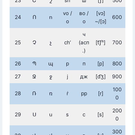
23
Շ
շ
sh
ш
[ʃ]
500
vo /
во /
[vɔ]
24
Ո
ո
600
o
о
~/[ɔ]
ч
25
Չ
չ
ch’
(асп
[t͡ʃʰ]
700
.)
26
Պ
պ
p
п
[p]
800
27
Ջ
ջ
j
дж
[d͡ʒ]
900
100
28
Ռ
ռ
ṙ
рр
[r]
0
200
29
Ս
ս
s
с
[s]
0
300