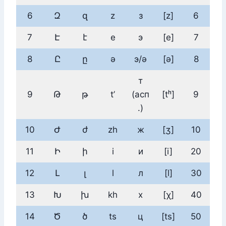
6
Զ
զ
z
з
[z]
6
7
Է
է
e
э
[e]
7
8
Ը
ը
ə
э/ә
[ə]
8
т
9
Թ
թ
t’
(асп
[tʰ]
9
.)
10
Ժ
ժ
zh
ж
[ʒ]
10
11
Ի
ի
i
и
[i]
20
12
Լ
լ
l
л
[l]
30
13
Խ
խ
kh
х
[χ]
40
14
Ծ
ծ
ts
ц
[ts]
50