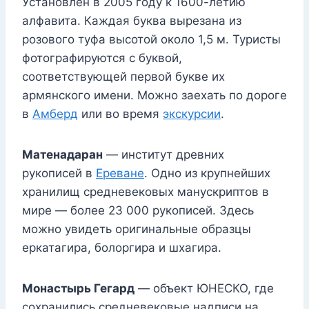
Установлен в 2005 году к 1600-летию
алфавита. Каждая буква вырезана из
розового туфа высотой около 1,5 м. Туристы
фотографируются с буквой,
соответствующей первой букве их
армянского имени. Можно заехать по дороге
в
Амберд
или во время
экскурсии
.
Матенадаран
— институт древних
рукописей в
Ереване
. Одно из крупнейших
хранилищ средневековых манускриптов в
мире — более 23 000 рукописей. Здесь
можно увидеть оригинальные образцы
еркатагира, болоргира и шхагира.
Монастырь Гегард
— объект ЮНЕСКО, где
сохранились средневековые надписи на