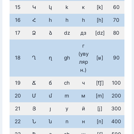
15
Կ
կ
k
к
[k]
60
16
Հ
հ
h
h
[h]
70
17
Ձ
ձ
dz
дз
[dz]
80
г
(уву
18
Ղ
ղ
gh
[ʁ]
90
ляр
н.)
19
Ճ
ճ
ch
ч
[t͡ʃ]
100
20
Մ
մ
m
м
[m]
200
21
Յ
յ
y
й
[j]
300
22
Ն
ն
n
н
[n]
400