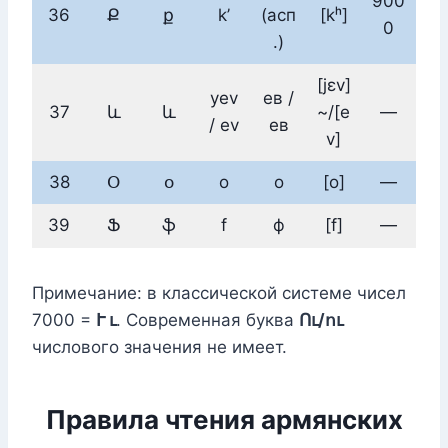
900
36
Ք
ք
k’
(асп
[kʰ]
0
.)
[jɛv]
yev
ев /
37
և
և
~/[e
—
/ ev
ев
v]
38
Օ
օ
o
о
[o]
—
39
Ֆ
ֆ
f
ф
[f]
—
Примечание: в классической системе чисел
7000 =
Ւ ւ
. Современная буква
Ու/ու
числового значения не имеет.
Правила чтения армянских