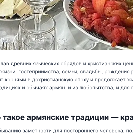
лав древних языческих обрядов и христианских цен
 жизни: гостеприимства, семьи, свадьбы, рождения 
дит корнями в дохристианскую эпоху и продолжает ж
радициях и обычаях армян: и из любопытства, и для
 такое армянские традиции — кр
быванию заметности для постороннего человека, по