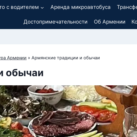
то с водителем
Аренда микроавтобуса
Трансф
Достопримечательности
Об Армении
К
ура Армении
»
Армянские традиции и обычаи
и обычаи