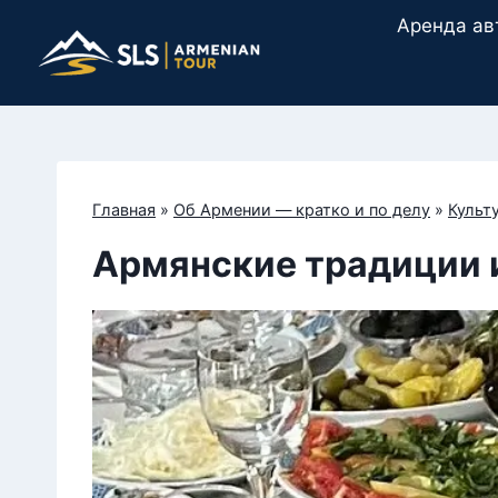
Перейти
Аренда ав
к
содержимому
Главная
»
Об Армении — кратко и по делу
»
Культ
Армянские традиции 