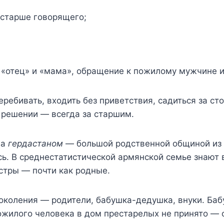
 старше говорящего;
 «отец» и «мама», обращение к пожилому мужчине 
еребивать, входить без приветствия, садиться за ст
 решении — всегда за старшим.
ла
гердастаном
— большой родственной общиной из 
сь. В среднестатистической армянской семье знают 
стры — почти как родные.
околения — родители, бабушка-дедушка, внуки. Баб
ожилого человека в дом престарелых не принято —