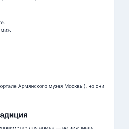
е.
ими».
 портале Армянского музея Москвы), но они
радиция
степриимство для армян — не вежливая