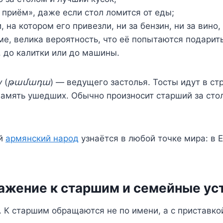
 приём», даже если стол ломится от еды;
и, на котором его привезли, ни за бензин, ни за вино,
ме, велика вероятность, что её попытаются подарить
, до калитки или до машины.
у
(
թամադա
) — ведущего застолья. Тосты идут в стр
а память ушедших. Обычно произносит старший за ст
ой
армянский народ
узнаётся в любой точке мира: в Е
ажение к старшим и семейные ус
 К старшим обращаются не по имени, а с приставко