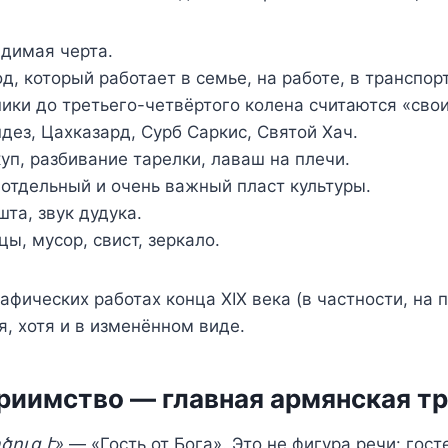
димая черта.
, который работает в семье, на работе, в транспорт
ки до третьего-четвёртого колена считаются «сво
ез, Цахказард, Сурб Саркис, Святой Хач.
уп, разбивание тарелки, лаваш на плечи.
отдельный и очень важный пласт культуры.
та, звук дудука.
ы, мусор, свист, зеркало.
афических работах конца XIX века (в частности, на
я, хотя и в изменённом виде.
риимство — главная армянская т
ծուց է»
— «Гость от Бога». Это не фигура речи: го