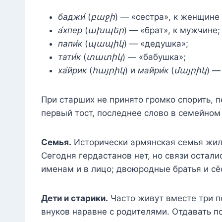
баджи́
(
բաջի
) — «сестра», к женщине
а́хпер
(
ախպեր
) — «брат», к мужчине;
папи́к
(
պապիկ
) — «дедушка»;
тати́к
(
տատիկ
) — «бабушка»;
ха́йрик
(
հայրիկ
) и
майри́к
(
մայրիկ
) —
При старших не принято громко спорить, п
первый тост, последнее слово в семейном
Семья.
Исторически армянская семья жи
Сегодня гердастанов нет, но связи остали
именам и в лицо; двоюродные братья и сё
Дети и старики.
Часто живут вместе три п
внуков наравне с родителями. Отдавать п