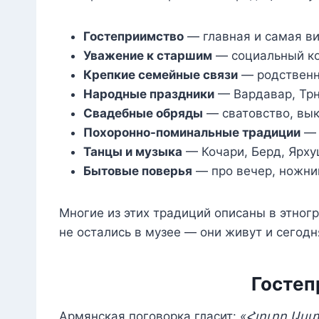
Гостеприимство
— главная и самая ви
Уважение к старшим
— социальный код
Крепкие семейные связи
— родственни
Народные праздники
— Вардавар, Трнд
Свадебные обряды
— сватовство, вык
Похоронно-поминальные традиции
— 
Танцы и музыка
— Кочари, Берд, Ярхуш
Бытовые поверья
— про вечер, ножниц
Многие из этих традиций описаны в этногр
не остались в музее — они живут и сегодн
Гостеп
Армянская поговорка гласит:
«Հյուրը Աստ