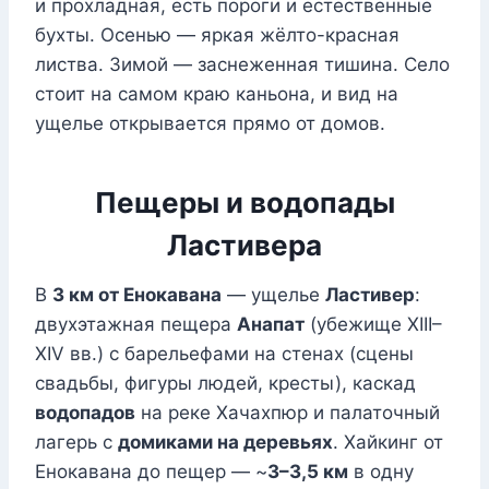
и прохладная, есть пороги и естественные
бухты. Осенью — яркая жёлто-красная
листва. Зимой — заснеженная тишина. Село
стоит на самом краю каньона, и вид на
ущелье открывается прямо от домов.
Пещеры и водопады
Ластивера
В
3 км от Енокавана
— ущелье
Ластивер
:
двухэтажная пещера
Анапат
(убежище XIII–
XIV вв.) с барельефами на стенах (сцены
свадьбы, фигуры людей, кресты), каскад
водопадов
на реке Хачахпюр и палаточный
лагерь с
домиками на деревьях
. Хайкинг от
Енокавана до пещер — ~
3–3,5 км
в одну