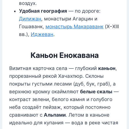
воздух.
Удобная география
— по дороге:
Дилижан
, монастыри Агарцин и
Гошаванк,
монастырь Макараванк
(X–XIII
вв.),
Иджеван
.
Каньон Енокавана
Визитная карточка села — глубокий
каньон
,
прорезанный рекой Хачахпюр. Склоны
покрыты густыми лесами (дуб, бук, граб), а
верхнюю кромку окаймляют
белые скалы
—
контраст зелени, белого камня и голубого
неба создаёт пейзаж, который постоянно
сравнивают с
Альпами
. Летом в каньоне
идеально для купания — вода в реке чистая