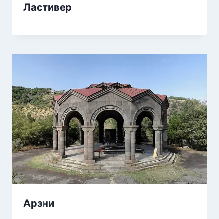
Ластивер
Арзни