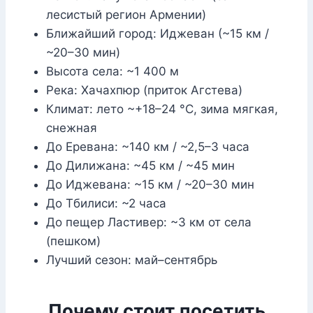
лесистый регион Армении)
Ближайший город: Иджеван (~15 км /
~20–30 мин)
Высота села: ~1 400 м
Река: Хачахпюр (приток Агстева)
Климат: лето ~+18–24 °C, зима мягкая,
снежная
До Еревана: ~140 км / ~2,5–3 часа
До Дилижана: ~45 км / ~45 мин
До Иджевана: ~15 км / ~20–30 мин
До Тбилиси: ~2 часа
До пещер Ластивер: ~3 км от села
(пешком)
Лучший сезон: май–сентябрь
Почему стоит посетить