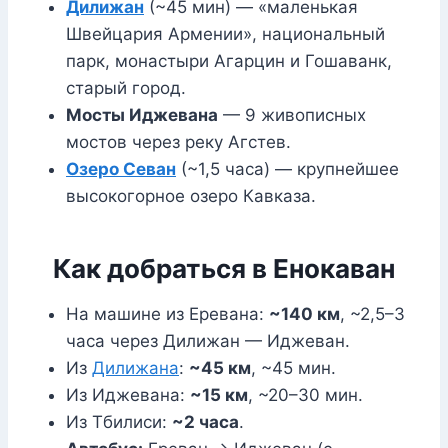
Дилижан
(~45 мин) — «маленькая
Швейцария Армении», национальный
парк, монастыри Агарцин и Гошаванк,
старый город.
Мосты Иджевана
— 9 живописных
мостов через реку Агстев.
Озеро Севан
(~1,5 часа) — крупнейшее
высокогорное озеро Кавказа.
Как добраться в Енокаван
На машине из Еревана:
~140 км
, ~2,5–3
часа через Дилижан — Иджеван.
Из
Дилижана
:
~45 км
, ~45 мин.
Из Иджевана:
~15 км
, ~20–30 мин.
Из Тбилиси:
~2 часа
.