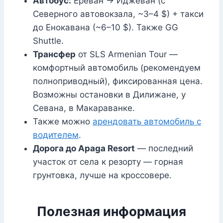
Автобус:
Ереван → Иджеван (с
Северного автовокзала, ~3–4 $) + такси
до Енокавана (~6–10 $). Также GG
Shuttle.
Трансфер
от SLS Armenian Tour —
комфортный автомобиль (рекомендуем
полноприводный), фиксированная цена.
Возможны остановки в Дилижане, у
Севана, в Макараванке.
Также можно
арендовать автомобиль с
водителем
.
Дорога до Apaga Resort
— последний
участок от села к резорту — горная
грунтовка, лучше на кроссовере.
Полезная информация