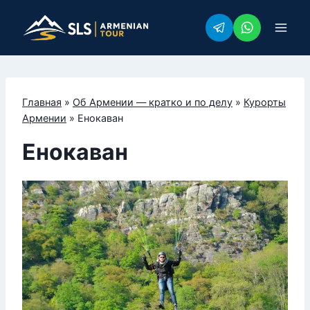
Перейти
к
содержимому
Главная
»
Об Армении — кратко и по делу
»
Курорты
Армении
»
Енокаван
Енокаван