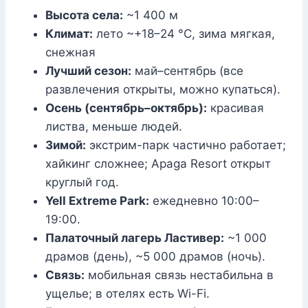
Высота села:
~1 400 м
Климат:
лето ~+18–24 °C, зима мягкая,
снежная
Лучший сезон:
май–сентябрь (все
развлечения открыты, можно купаться).
Осень (сентябрь–октябрь):
красивая
листва, меньше людей.
Зимой:
экстрим-парк частично работает;
хайкинг сложнее; Apaga Resort открыт
круглый год.
Yell Extreme Park:
ежедневно 10:00–
19:00.
Палаточный лагерь Ластивер:
~1 000
драмов (день), ~5 000 драмов (ночь).
Связь:
мобильная связь нестабильна в
ущелье; в отелях есть Wi-Fi.