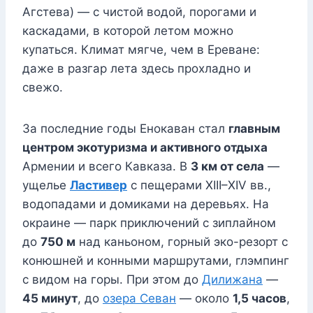
Агстева) — с чистой водой, порогами и
каскадами, в которой летом можно
купаться. Климат мягче, чем в Ереване:
даже в разгар лета здесь прохладно и
свежо.
За последние годы Енокаван стал
главным
центром экотуризма и активного отдыха
Армении и всего Кавказа. В
3 км от села
—
ущелье
Ластивер
с пещерами XIII–XIV вв.,
водопадами и домиками на деревьях. На
окраине — парк приключений с зиплайном
до
750 м
над каньоном, горный эко-резорт с
конюшней и конными маршрутами, глэмпинг
с видом на горы. При этом до
Дилижана
—
45 минут
, до
озера Севан
— около
1,5 часов
,