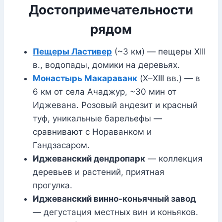
Достопримечательности
рядом
Пещеры Ластивер
(~3 км) — пещеры XIII
в., водопады, домики на деревьях.
Монастырь Макараванк
(X–XIII вв.) — в
6 км от села Ачаджур, ~30 мин от
Иджевана. Розовый андезит и красный
туф, уникальные барельефы —
сравнивают с Нораванком и
Гандзасаром.
Иджеванский дендропарк
— коллекция
деревьев и растений, приятная
прогулка.
Иджеванский винно-коньячный завод
— дегустация местных вин и коньяков.