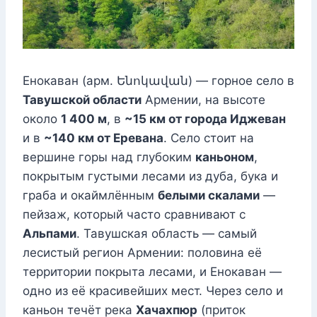
Енокаван (арм. Ենոկավան) — горное село в
Тавушской области
Армении, на высоте
около
1 400 м
, в
~15 км от города Иджеван
и в
~140 км от Еревана
. Село стоит на
вершине горы над глубоким
каньоном
,
покрытым густыми лесами из дуба, бука и
граба и окаймлённым
белыми скалами
—
пейзаж, который часто сравнивают с
Альпами
. Тавушская область — самый
лесистый регион Армении: половина её
территории покрыта лесами, и Енокаван —
одно из её красивейших мест. Через село и
каньон течёт река
Хачахпюр
(приток