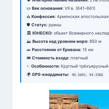
📜
Век основания:
VII в. (641–661)
⛪
Конфессия:
Армянская апостольская
🛡️
Статус:
руины
🏛️
ЮНЕСКО:
объект Всемирного насле
⛰️
Высота над уровнем моря:
850 м
🚗
Расстояние от Еревана:
15 км
🎟️
Стоимость входа:
платный
✨
Особенности:
Круглый трёхъярусный 
🌍
GPS-координаты:
40.1603, 44.3366