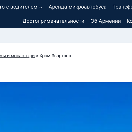
то с водителем
Аренда микроавтобуса
Трансф
Достопримечательности
Об Армении
К
мы и монастыри
»
Храм Звартноц