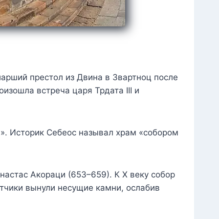
риарший престол из Двина в Звартноц после
изошла встреча царя Трдата III и
а». Историк Себеос называл храм «собором
настас Акораци (653–659). К X веку собор
атчики вынули несущие камни, ослабив