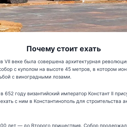
Почему стоит ехать
 в VII веке была совершена архитектурная революция
собор с куполом на высоте 45 метров, в котором ио
ьбой с виноградными лозами.
в 652 году византийский император Констант II при
ехать с ним в Константинополь для строительства ан
1 000 лет — до Второго пришествия. Собор продержал