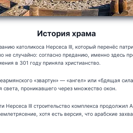
История храма
занию католикоса Нерсеса III, который перенёс пат
 не случайно: согласно преданию, именно здесь про
мения в 301 году приняла христианство.
еармянского «звартун» — «ангел» или «бдящая сил
я света, проникавшего через множество окон.
и Нерсеса III строительство комплекса продолжил А
емлетрясение, хотя есть версия, что арабские захв