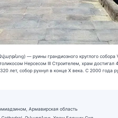
 Զվարթնոց) — руины грандиозного круглого собора VI
толикосом Нерсесом III Строителем, храм достигал
320 лет, собор рухнул в конце X века. С 2000 года
миадзином, Армавирская область
s Cathedral, Զվարթնոց, Храм Бдящих Сил