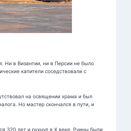
. Ни в Византии, ни в Персии не было
нические капители соседствовали с
сутствовал на освящении храма и был
алога. Но мастер скончался в пути, и
ся 320 лет и рухнул в X веке. Руины были