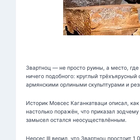
Звартноц — не просто руины, а место, где
ничего подобного: круглый трёхъярусный 
армянскими орлиными скульптурами и рез
Историк Мовсес Каганкатваци описал, как 
настолько поражён, что приказал зодчему 
замысел остался неосуществлённым.
Нерсес III верил, что Звартноц простоит 