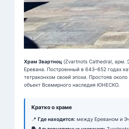
Храм Звартноц
(Zvartnots Cathedral, арм.
Еревана. Построенный в 643–652 годах ка
тетраконхом своей эпохи. Простояв около 
объект Всемирного наследия ЮНЕСКО.
Кратко о храме
📍
Где находится:
между Ереваном и Эч
🗣️
Альтернативные названия:
Zvartnot