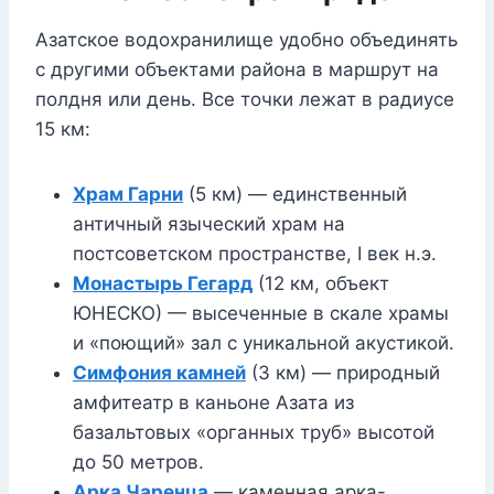
Азатское водохранилище удобно объединять
с другими объектами района в маршрут на
полдня или день. Все точки лежат в радиусе
15 км:
Храм Гарни
(5 км) — единственный
античный языческий храм на
постсоветском пространстве, I век н.э.
Монастырь Гегард
(12 км, объект
ЮНЕСКО) — высеченные в скале храмы
и «поющий» зал с уникальной акустикой.
Симфония камней
(3 км) — природный
амфитеатр в каньоне Азата из
базальтовых «органных труб» высотой
до 50 метров.
Арка Чаренца
— каменная арка-