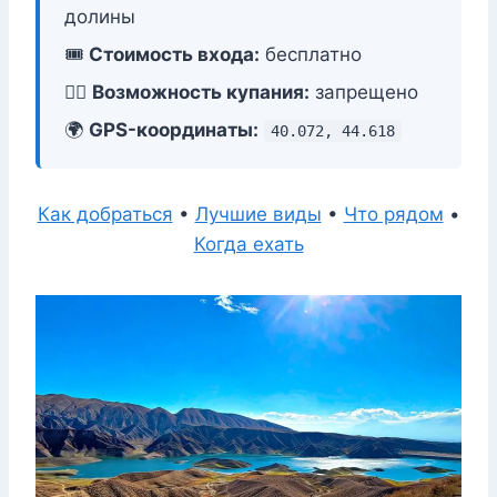
долины
🎟️
Стоимость входа:
бесплатно
🏊‍♂️
Возможность купания:
запрещено
🌍
GPS-координаты:
40.072, 44.618
Как добраться
•
Лучшие виды
•
Что рядом
•
Когда ехать