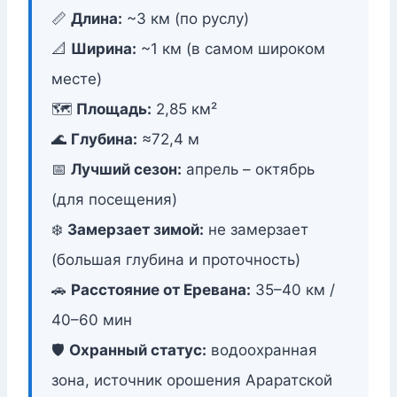
📏
Длина:
~3 км (по руслу)
📐
Ширина:
~1 км (в самом широком
месте)
🗺️
Площадь:
2,85 км²
🌊
Глубина:
≈72,4 м
📅
Лучший сезон:
апрель – октябрь
(для посещения)
❄️
Замерзает зимой:
не замерзает
(большая глубина и проточность)
🚗
Расстояние от Еревана:
35–40 км /
40–60 мин
🛡️
Охранный статус:
водоохранная
зона, источник орошения Араратской