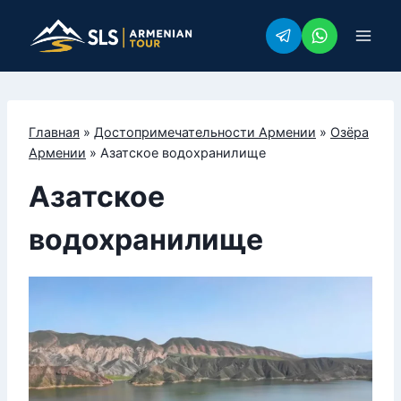
Перейти
к
содержимому
Главная
»
Достопримечательности Армении
»
Озёра
Армении
»
Азатское водохранилище
Азатское
водохранилище